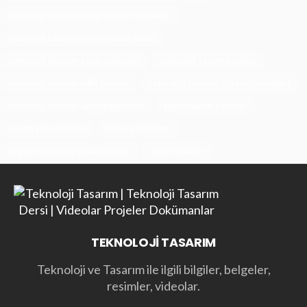
teknoloji tasarım sergisi nasıl hazırlanır
teknoloji tasarım sergisi nasıl olmalı
teknoloji tasarım sergi videoları
teknoloji tasarım video
teknoloji tasarım yıllık planlar
teknoloji tasarım öğrenci projeleri
teknoloji tasarım ürün geliştirme
teknoloji ve tasarım
ulaşım teknolojileri
Ürün geliştirme
özgün ürünümü tasarlıyorum
ürün tasarımı
TEKNOLOJİ TASARIM
Teknoloji ve Tasarım ile ilgili bilgiler, belgeler,
resimler, videolar.