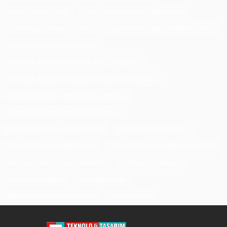
Proje Tasarımı Dersi
Proje Tasarımı Dersi Yıllık Planlar
technology design
teknoloji tasarım kaba değerlendirme formu
teknoloji tasarım kolay icatlar
Teknoloji Tasarım Otomatik Not Çizelgeleri
Teknoloji Tasarım Sergimize Hoş Geldiniz Yazıları
teknoloji tasarım sergisi nasıl hazırlanır
teknoloji tasarım sergisi nasıl olmalı
teknoloji tasarım sergi videoları
teknoloji tasarım video
teknoloji tasarım yıllık planlar
teknoloji tasarım öğrenci projeleri
teknoloji tasarım ürün geliştirme
teknoloji ve tasarım
ulaşım teknolojileri
Ürün geliştirme
özgün ürünümü tasarlıyorum
ürün tasarımı